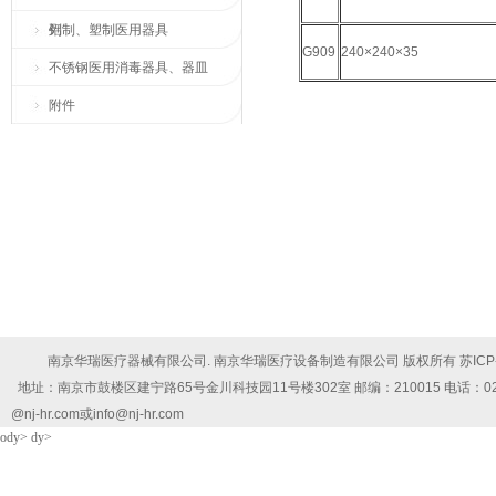
列
铝制、塑制医用器具
G909
240×240×35
不锈钢医用消毒器具、器皿
附件
南京华瑞医疗器械有限公司. 南京华瑞医疗设备制造有限公司 版权所有
苏ICP
地址：南京市鼓楼区建宁路65号金川科技园11号楼302室 邮编：210015 电话：025-5878102
@nj-hr.com或info@nj-hr.com
ody> dy>