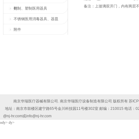
备注：上玻璃双开门，内有两层
列
铝制、塑制医用器具
不锈钢医用消毒器具、器皿
附件
南京华瑞医疗器械有限公司. 南京华瑞医疗设备制造有限公司 版权所有
苏ICP
地址：南京市鼓楼区建宁路65号金川科技园11号楼302室 邮编：210015 电话：025-5878102
@nj-hr.com或info@nj-hr.com
ody> dy>