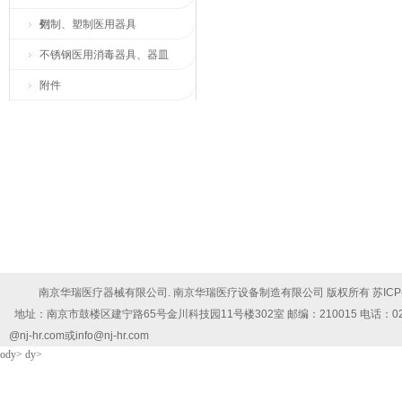
列
铝制、塑制医用器具
不锈钢医用消毒器具、器皿
附件
南京华瑞医疗器械有限公司. 南京华瑞医疗设备制造有限公司 版权所有
苏ICP
地址：南京市鼓楼区建宁路65号金川科技园11号楼302室 邮编：210015 电话：025-5878102
@nj-hr.com或info@nj-hr.com
ody> dy>